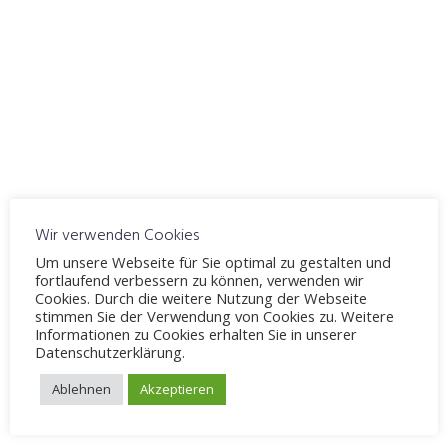
Fahrschule Möllenbeck
Windelsbleicher Straße 244, Bielefeld, 33659
VERANSTALTUNGSTYP
geschlossen
Karte nicht verfügbar
Wir verwenden Cookies
Schreibe einen Kommentar
Um unsere Webseite für Sie optimal zu gestalten und
fortlaufend verbessern zu können, verwenden wir
Cookies. Durch die weitere Nutzung der Webseite
Deine E-Mail-Adresse wird nicht veröffentlicht.
Erforderliche
stimmen Sie der Verwendung von Cookies zu. Weitere
Informationen zu Cookies erhalten Sie in unserer
Felder sind mit
*
markiert
Datenschutzerklärung.
Ablehnen
Akzeptieren