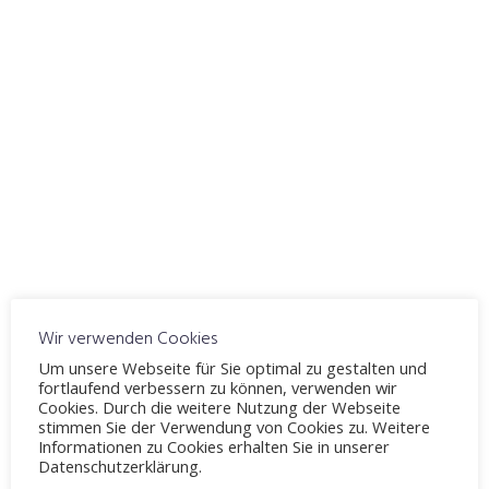
ICS herunterladen
Google Kalender
WO
Fahrschule Möllenbeck
Windelsbleicher Straße 244, Bielefeld, 33659
VERANSTALTUNGSTYP
Thema 8
Theorieunterricht
Karte nicht verfügbar
Wir verwenden Cookies
Geschwindigkeit
Um unsere Webseite für Sie optimal zu gestalten und
fortlaufend verbessern zu können, verwenden wir
Abstand
Cookies. Durch die weitere Nutzung der Webseite
umweltschonende Fahrweise
stimmen Sie der Verwendung von Cookies zu. Weitere
Informationen zu Cookies erhalten Sie in unserer
Datenschutzerklärung.