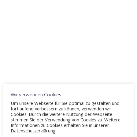
ICS herunterladen
Google Kalender
WO
Fahrschule Möllenbeck
Windelsbleicher Straße 244, Bielefeld, 33659
VERANSTALTUNGSTYP
Thema 8
Theorieunterricht
Karte nicht verfügbar
Wir verwenden Cookies
Geschwindigkeit
Um unsere Webseite für Sie optimal zu gestalten und
fortlaufend verbessern zu können, verwenden wir
Abstand
Cookies. Durch die weitere Nutzung der Webseite
umweltschonende Fahrweise
stimmen Sie der Verwendung von Cookies zu. Weitere
Informationen zu Cookies erhalten Sie in unserer
Datenschutzerklärung.