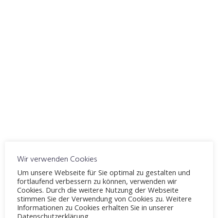
ICS herunterladen
Google Kalender
WO
Fahrschule Möllenbeck
Windelsbleicher Straße 244, Bielefeld, 33659
VERANSTALTUNGSTYP
Thema 8
Theorieunterricht
Karte nicht verfügbar
Wir verwenden Cookies
Geschwindigkeit
Um unsere Webseite für Sie optimal zu gestalten und
Abstand
fortlaufend verbessern zu können, verwenden wir
umweltschonende Fahrweise
Cookies. Durch die weitere Nutzung der Webseite
stimmen Sie der Verwendung von Cookies zu. Weitere
Informationen zu Cookies erhalten Sie in unserer
Datenschutzerklärung.