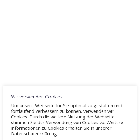
ICS herunterladen
Google Kalender
WO
Fahrschule Möllenbeck
Windelsbleicher Straße 244, Bielefeld, 33659
VERANSTALTUNGSTYP
Thema 5
Theorieunterricht
Karte nicht verfügbar
Wir verwenden Cookies
Grundregeln
Um unsere Webseite für Sie optimal zu gestalten und
fortlaufend verbessern zu können, verwenden wir
Vorfahrt
Cookies. Durch die weitere Nutzung der Webseite
Verkehrsregelungen
stimmen Sie der Verwendung von Cookies zu. Weitere
Informationen zu Cookies erhalten Sie in unserer
Datenschutzerklärung.