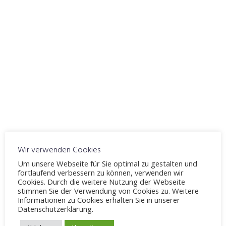
ICS herunterladen
Google Kalender
WO
Fahrschule Möllenbeck
Windelsbleicher Straße 244, Bielefeld, 33659
VERANSTALTUNGSTYP
Thema 4
Theorieunterricht
Karte nicht verfügbar
Wir verwenden Cookies
Um unsere Webseite für Sie optimal zu gestalten und
Straßenverkehrssystem und seine Nutzungen
fortlaufend verbessern zu können, verwenden wir
Bahnübergänge
Cookies. Durch die weitere Nutzung der Webseite
stimmen Sie der Verwendung von Cookies zu. Weitere
Informationen zu Cookies erhalten Sie in unserer
Datenschutzerklärung.