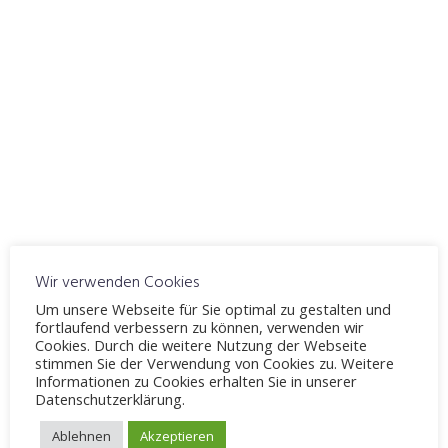
ICS herunterladen
Google Kalender
WO
Fahrschule Möllenbeck
Windelsbleicher Straße 244, Bielefeld, 33659
VERANSTALTUNGSTYP
Thema 3
Theorieunterricht
Karte nicht verfügbar
Wir verwenden Cookies
Um unsere Webseite für Sie optimal zu gestalten und
Rechtliche Rahmenbedingungen
fortlaufend verbessern zu können, verwenden wir
Cookies. Durch die weitere Nutzung der Webseite
stimmen Sie der Verwendung von Cookies zu. Weitere
Informationen zu Cookies erhalten Sie in unserer
Datenschutzerklärung.
Schreibe einen Kommentar
Ablehnen
Akzeptieren