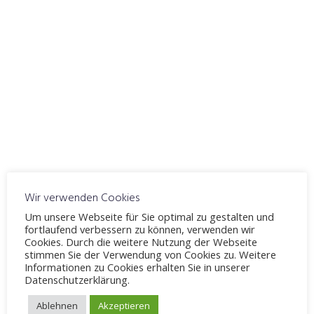
ICS herunterladen
Google Kalender
WO
Fahrschule Möllenbeck
Windelsbleicher Straße 244, Bielefeld, 33659
VERANSTALTUNGSTYP
Thema 3
Theorieunterricht
Karte nicht verfügbar
Wir verwenden Cookies
Um unsere Webseite für Sie optimal zu gestalten und
Rechtliche Rahmenbedingungen
fortlaufend verbessern zu können, verwenden wir
Cookies. Durch die weitere Nutzung der Webseite
stimmen Sie der Verwendung von Cookies zu. Weitere
Informationen zu Cookies erhalten Sie in unserer
Datenschutzerklärung.
Schreibe einen Kommentar
Ablehnen
Akzeptieren