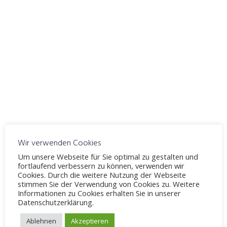
ICS herunterladen
Google Kalender
WO
Fahrschule Möllenbeck
Windelsbleicher Straße 244, Bielefeld, 33659
VERANSTALTUNGSTYP
Thema 14
Theorieunterricht
Karte nicht verfügbar
Wir verwenden Cookies
Um unsere Webseite für Sie optimal zu gestalten und
Fahren mit Solokraftfahrzeugen und Zügen
fortlaufend verbessern zu können, verwenden wir
Cookies. Durch die weitere Nutzung der Webseite
stimmen Sie der Verwendung von Cookies zu. Weitere
Informationen zu Cookies erhalten Sie in unserer
Datenschutzerklärung.
Schreibe einen Kommentar
Ablehnen
Akzeptieren