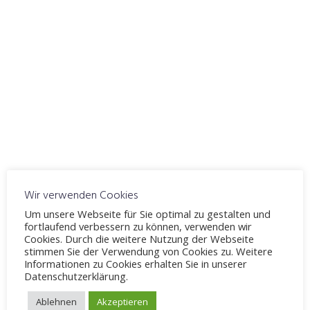
ICS herunterladen
Google Kalender
WO
Fahrschule Möllenbeck
Windelsbleicher Straße 244, Bielefeld, 33659
VERANSTALTUNGSTYP
Thema 12
Theorieunterricht
Karte nicht verfügbar
Wir verwenden Cookies
Um unsere Webseite für Sie optimal zu gestalten und
Sicherheit durch Weiterlernen
fortlaufend verbessern zu können, verwenden wir
Cookies. Durch die weitere Nutzung der Webseite
stimmen Sie der Verwendung von Cookies zu. Weitere
Informationen zu Cookies erhalten Sie in unserer
Datenschutzerklärung.
Schreibe einen Kommentar
Ablehnen
Akzeptieren