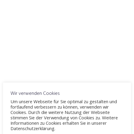
ICS herunterladen
Google Kalender
WO
Fahrschule Möllenbeck
Windelsbleicher Straße 244, Bielefeld, 33659
VERANSTALTUNGSTYP
Thema 11
Theorieunterricht
Karte nicht verfügbar
Wir verwenden Cookies
Verhalten in besonderen Situationen
Um unsere Webseite für Sie optimal zu gestalten und
Folgen von Verstößen gegen Verkehrsvorschriften
fortlaufend verbessern zu können, verwenden wir
Cookies. Durch die weitere Nutzung der Webseite
stimmen Sie der Verwendung von Cookies zu. Weitere
Informationen zu Cookies erhalten Sie in unserer
Datenschutzerklärung.