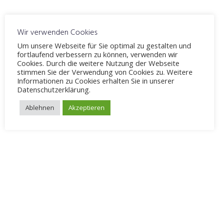
Schreibe einen Kommentar
Deine E-Mail-Adresse wird nicht veröffentlicht.
Erforderliche
Wir verwenden Cookies
Felder sind mit
*
markiert
Um unsere Webseite für Sie optimal zu gestalten und
fortlaufend verbessern zu können, verwenden wir
Cookies. Durch die weitere Nutzung der Webseite
stimmen Sie der Verwendung von Cookies zu. Weitere
Informationen zu Cookies erhalten Sie in unserer
Datenschutzerklärung.
Ablehnen
Akzeptieren