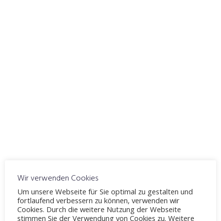
Online-Anmeldung
Veranstaltungen
M
D
M
D
F
S
S
27
29
30
31
1
2
28
Wir verwenden Cookies
3
5
7
8
9
4
6
Um unsere Webseite für Sie optimal zu gestalten und
fortlaufend verbessern zu können, verwenden wir
Cookies. Durch die weitere Nutzung der Webseite
10
12
14
15
16
11
13
stimmen Sie der Verwendung von Cookies zu. Weitere