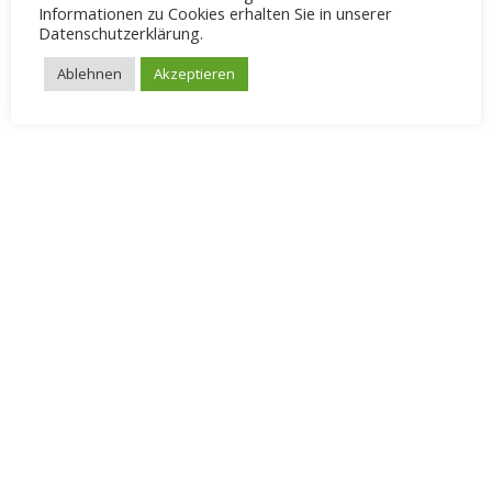
Informationen zu Cookies erhalten Sie in unserer
Datenschutzerklärung.
17
18
19
20
21
22
23
Ablehnen
Akzeptieren
24
25
26
27
28
29
30
31
2
4
5
6
1
3
Powered by
Events Manager
© Copyright 2022. Fahrschule Möllenbeck All rights reserved
Impressum
AGB
Datenschutz